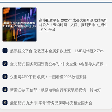
高盛配资平台 2025年成都大摇号录取结果即
将公布！查询时间、入口、报到安排→_招生
_yjrx_平台
1
​盛鹏智投平台 伦敦基本金属多数上涨，LME期锌涨2.78%
2
​金龙配资 国务院国资委公布7户中央企业14名领导人员职务任免
3
​永宝网APP下载 收藏！一图看懂2026放假安排
4
​新疆证券 工信部：鼓励电动自行车安装后视镜、转向灯
5
​鼎配配资 九大“川字号”劳务品牌即将亮相全国大会