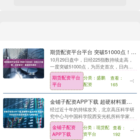
期货配资平台平台 突破51000点！日经225指数，历史首次！美国财长表态
10月29日盘中，日经225指数持续走高，
一度突破51000点，为历史首次，日内涨
1.96%。 消息面上，本周二，日本新上任
期货配资平台
分类：盛鹏
查看：
的经济财政大臣城内实表示，日元走弱
平台
配资
165
对....
金铺子配资APP下载 超硬材料重大突破 我国科学家成功合成百微米级六方金刚石
经过近十年的持续攻关，北京高压科学研
究中心与中国科学院西安光机所科学家带
领的国际研究团队成功将高质量石墨单晶
金铺子配资
分类：现货配
查看：
前驱体转化为百微米级、高度有序的六方
APP下载
资平台
192
金刚石，该成果3....